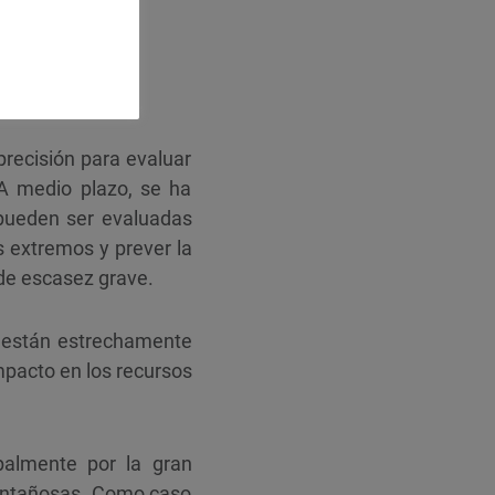
precisión para evaluar
A medio plazo, se ha
e pueden ser evaluadas
 extremos y prever la
 de escasez grave.
co están estrechamente
impacto en los recursos
palmente por la gran
 montañosas. Como caso