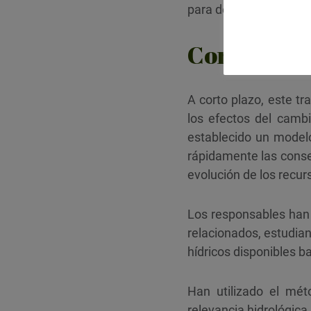
para determinar la dis
Consecuenc
A corto plazo, este tr
los efectos del camb
establecido un modelo
rápidamente las cons
evolución de los recur
Los responsables han 
relacionados, estudian
hídricos disponibles b
Han utilizado el mé
relevancia hidrológic