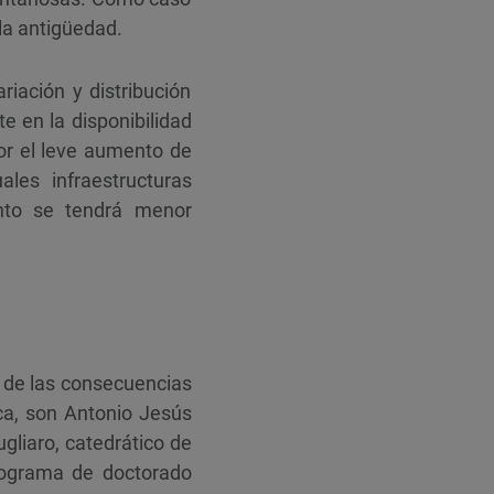
la antigüedad.
iación y distribución
e en la disponibilidad
por el leve aumento de
les infraestructuras
anto se tendrá menor
o de las consecuencias
ca, son Antonio Jesús
gliaro, catedrático de
programa de doctorado