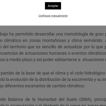
ponibilidad de recursos hídricos en un futuro próximo.
Aceptar
ias a corto y medio plazo
Configurar manualmente
abajo ha permitido desarrollar una metodología de gran 
io climático en zonas montañosas y clima semiárido. 
 del territorio que es sencillo de actualizar por lo qu
ecuencias de actuaciones humanas o eventos climáticos
sos a medio plazo y así poder adelantarse a situaciones
partido de la base de que el clima y el ciclo hidrológi
do la evolución de la distribución de la escorrentía y su 
ajo diferentes escenarios de cambio climático.
todo Balance de la Humedad del Suelo (SMA), princi
a de la acumulación y el deshielo de la nieve en zonas