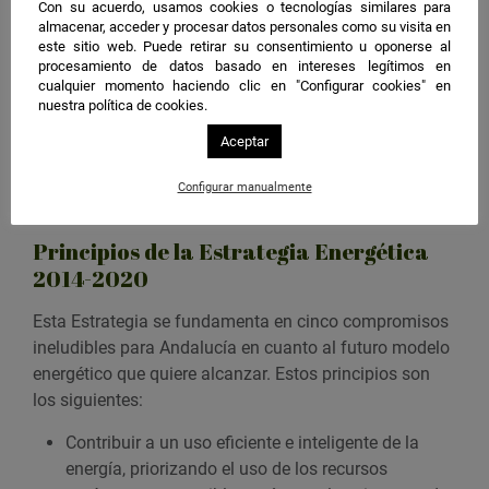
Con su acuerdo, usamos cookies o tecnologías similares para
Andaluza de la Energía se traslada a Málaga donde el
almacenar, acceder y procesar datos personales como su visita en
este sitio web. Puede retirar su consentimiento u oponerse al
arquitecto del ayuntamiento de Málaga, Salvador
procesamiento de datos basado en intereses legítimos en
Moreno, hablará sobre Urbanismo Sostenible y Smart
cualquier momento haciendo clic en "Configurar cookies" en
Cities. Finalizará esta ronda de jornadas en Sevilla el
nuestra política de cookies.
31 de marzo, donde José Domínguez Abascal,
Aceptar
Secretario General Técnico de Abengoa, versará en su
exposición sobre desarrollo tecnológico e
Configurar manualmente
internacionalización.
Principios de la Estrategia Energética
2014-2020
Esta Estrategia se fundamenta en cinco compromisos
ineludibles para Andalucía en cuanto al futuro modelo
energético que quiere alcanzar. Estos principios son
los siguientes:
Contribuir a un uso eficiente e inteligente de la
energía, priorizando el uso de los recursos