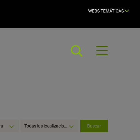
WEBS TEMÁTICAS
Abrir
menú
Seleccionar
ra
Todas las localizaciones
Buscar
localización: