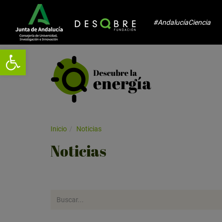
#AndalucíaCiencia
Abrir barra de herramientas
Inicio
Noticias
Noticias
Realiza
aquí