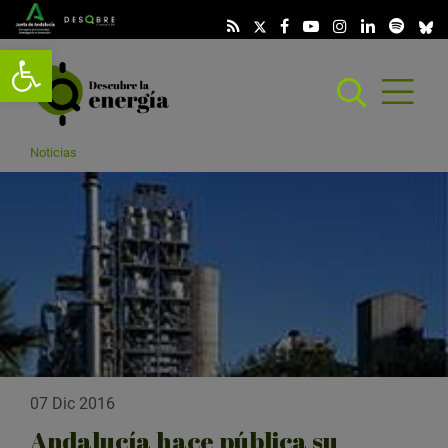
Abrir barra de herramientas
Abrir
menú
scar
Noticias
07 Dic 2016
Andalucía hace pública su