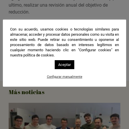
ultimo, realizar una revisión anual del objetivo de
reducción.
Más información:
Con su acuerdo, usamos cookies o tecnologías similares para
Informe 2016 de transparencia del Compact de
almacenar, acceder y procesar datos personales como su visita en
este sitio web. Puede retirar su consentimiento u oponerse al
Estados y Regiones
procesamiento de datos basado en intereses legítimos en
Actuaciones ante el cambio climático
cualquier momento haciendo clic en "Configurar cookies" en
Emisiones de gases de efecto invernadero
nuestra política de cookies.
Compartir
Aceptar
Configurar manualmente
Más noticias