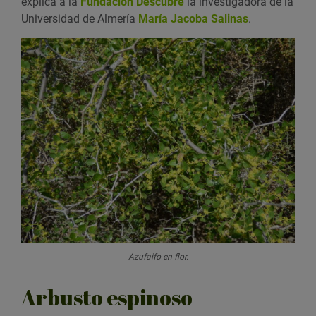
explica a la
Fundación Descubre
la investigadora de la
Universidad de Almería
María Jacoba Salinas
.
Azufaifo en flor.
Arbusto espinoso