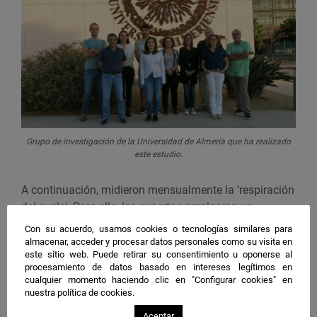
Grupo de investigación de la Universidad de Almería que ha realizado
este estudio.
A continuación, midieron mensualmente la ‘respiración
del suelo’. Para ello, los expertos emplearon un
medidor de flujo de dióxido de carbono (CO2) y un
Con su acuerdo, usamos cookies o tecnologías similares para
termómetro. Con estos dispositivos, determinaron que
almacenar, acceder y procesar datos personales como su visita en
este sitio web. Puede retirar su consentimiento u oponerse al
la zona bajo la copa del arbusto estaba entre 5 y 7
procesamiento de datos basado en intereses legítimos en
grados centígrados más fresca y que emitía más
cualquier momento haciendo clic en "Configurar cookies" en
carbono que el exterior en periodos de lluvias.
nuestra política de cookies.
Aceptar