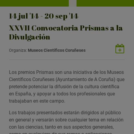
14
jul
'14 - 20
sep
'14
XXVII Convocatoria Prismas a la
Divulgación
G
Organiza:
Museos Científicos Coruñeses
u
a
r
Los premios Prismas son una iniciativa de los Museos
d
Científicos Coruñeses (Ayuntamiento de A Coruña) que
a
pretende potenciar la difusión de la cultura científica
r
en España, y apoyar a todos los profesionales que
e
trabajaban en este campo.
v
e
Los trabajos presentados estarán dirigidos al público
n
en general y versarán sobre cualquier tema en relación
t
con las ciencias, tanto en sus aspectos generales,
o