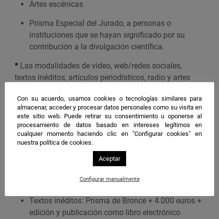
Artes escénicas
Prisma Especial del Jurado, a personas o
instituciones que se hayan significado por su
contribución a la divulgación científica.
*
Las modalidades de vídeo, web/redes sociales,
textos inéditos, artículos periodísticos, radio y artes
escénicas están dotadas con un premio de 4.000 €
Con su acuerdo, usamos cookies o tecnologías similares para
*
El Prisma Especial del Jurado está dotado con un
almacenar, acceder y procesar datos personales como su visita en
premio de 5.000 €
este sitio web. Puede retirar su consentimiento u oponerse al
procesamiento de datos basado en intereses legítimos en
Dotación de los premios:
cualquier momento haciendo clic en "Configurar cookies" en
nuestra política de cookies.
Vídeo: Prisma de Bronce + 4.000 euros
Aceptar
Web/Redes sociales: Prisma de Bronce + 4.000
Configurar manualmente
euros
Textos inéditos: Prisma de Bronce + 4.000 euros +
edición y publicación como libro electrónico