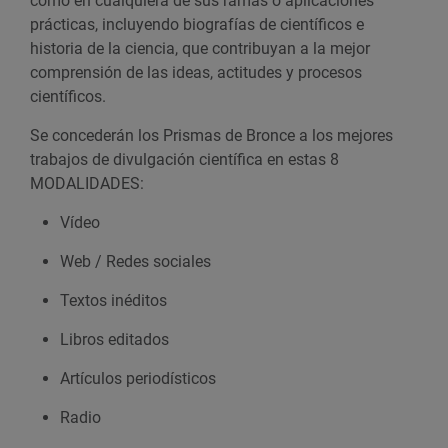
como en cualquiera de sus ramas o aplicaciones
e
prácticas, incluyendo biografías de científicos e
n
historia de la ciencia, que contribuyan a la mejor
G
comprensión de las ideas, actitudes y procesos
o
científicos.
o
Se concederán los Prismas de Bronce a los mejores
g
trabajos de divulgación científica en estas 8
l
MODALIDADES:
e
C
Vídeo
a
Web / Redes sociales
l
e
Textos inéditos
n
d
Libros editados
a
Artículos periodísticos
r
Radio