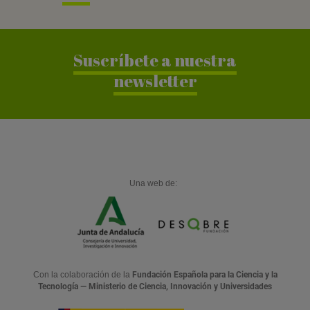
a
r
Suscríbete a nuestra
newsletter
Una web de:
Con la colaboración de la
Fundación Española para la Ciencia y la
Tecnología — Ministerio de Ciencia, Innovación y Universidades