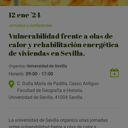
12
ene
'24
Jornadas y conferencias
Vulnerabilidad frente a olas de
calor y rehabilitación energética
de viviendas en Sevilla.
Organiza:
Universidad de Sevilla
G
Horario:
09:00 - 17:00
u
U
C. Doña María de Padilla, Casco Antiguo
a
b
Facultad de Geografía e Historia.
r
i
Universidad de Sevilla
, 41004 Sevilla.
d
c
a
a
r
c
e
La universidad de Sevilla organiza unas jornadas
i
v
sobre vulnerabilidad frente a olas de calor y