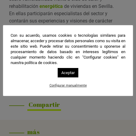
ó
e
rehabilitación
energética
de viviendas en Sevilla.
n
n
En ellas participarán especialistas del sector y
t
contarán sus experiencias y visiones de carácter
o
multidisciplinar, finalizando con una mesa redonda.
e
Se expedirá certificado de asistencia.
Con su acuerdo, usamos cookies o tecnologías similares para
almacenar, acceder y procesar datos personales como su visita en
n
este sitio web. Puede retirar su consentimiento u oponerse al
Organiza
G
procesamiento de datos basado en intereses legítimos en
Universidad de Sevilla
o
cualquier momento haciendo clic en "Configurar cookies" en
nuestra política de cookies.
o
Inscripción
g
Aceptar
https://forms.gle/ZaqhjzxvwpEL5knMA.
l
Más información
e
Configurar manualmente
En este enlace
C
a
Compartir
l
e
n
d
más