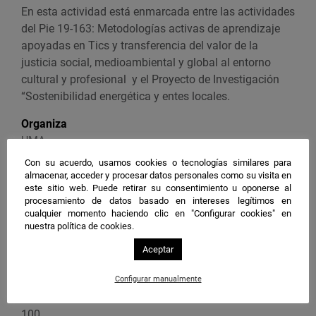
n
En esta actividad está enmarcada entre las actividades
t
del Pie 19-163: Metodologías activas de aprendizaje
o
apoyadas en Tics y transferencia del valor de la
e
justicia social, medioambiental y global al entorno
n
cultural y profesional y el Proyecto de Investigación
G
“Sostenibilidad energética y entes locales.
o
Organiza
o
UMA
g
l
Con su acuerdo, usamos cookies o tecnologías similares para
Ponente
almacenar, acceder y procesar datos personales como su visita en
e
Dra. Isabel González Ríos, Catedrática de Derecho
este sitio web. Puede retirar su consentimiento u oponerse al
C
procesamiento de datos basado en intereses legítimos en
Administrativo de la UMA. -Dr. Antonio Avilés Benítez,
a
cualquier momento haciendo clic en "Configurar cookies" en
Profesor Ayudante Doctor Ecología y Geología de la
nuestra política de cookies.
l
UMA -Dª. Cynthia Matas Torres. Doctoranda en el
e
Aceptar
Programa de Doctorado de Ciencias Jurídicas y
n
Sociales.
d
Configurar manualmente
a
Plazas
r
100