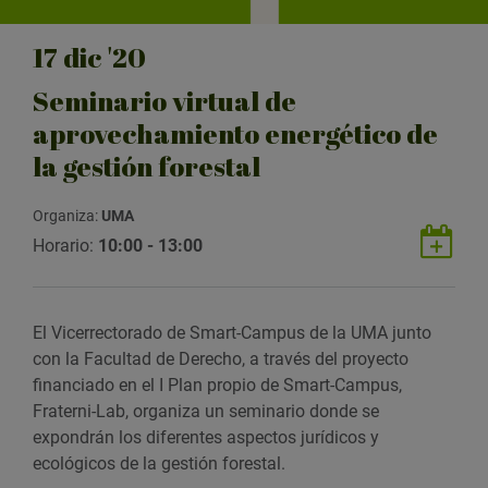
17
dic
'20
Seminario virtual de
aprovechamiento energético de
la gestión forestal
Organiza:
UMA
G
Horario:
10:00 - 13:00
u
a
r
El Vicerrectorado de Smart-Campus de la UMA junto
d
con la Facultad de Derecho, a través del proyecto
a
financiado en el I Plan propio de Smart-Campus,
r
Fraterni-Lab, organiza un seminario donde se
e
expondrán los diferentes aspectos jurídicos y
v
ecológicos de la gestión forestal.
e