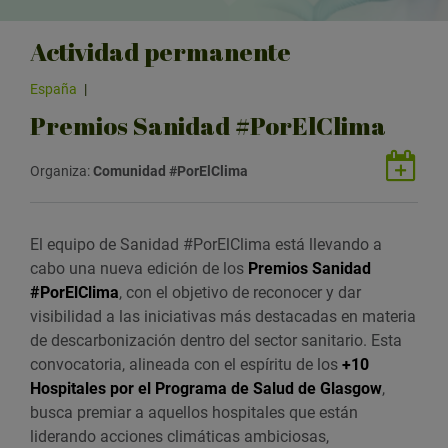
Actividad permanente
España
|
Premios Sanidad #PorElClima
G
Organiza:
Comunidad #PorElClima
u
a
r
El equipo de Sanidad #PorElClima está llevando a
d
cabo una nueva edición de los
Premios Sanidad
a
#PorElClima
, con el objetivo de reconocer y dar
r
visibilidad a las iniciativas más destacadas en materia
e
de descarbonización dentro del sector sanitario. Esta
v
convocatoria, alineada con el espíritu de los
+10
e
Hospitales por el Programa de Salud de Glasgow
,
n
busca premiar a aquellos hospitales que están
t
liderando acciones climáticas ambiciosas,