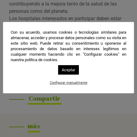
o
contribuyendo a la mejora tanto de la salud de las
e
personas como del planeta.
n
Los hospitales interesados en participar deben estar
G
previamente adheridos a la plataforma
Sanidad
o
Con su acuerdo, usamos cookies o tecnologías similares para
#PorElClima
. Si aún no se cuenta con un perfil, se
o
almacenar, acceder y procesar datos personales como su visita en
puede crear de manera gratuita y sencilla en el sitio
este sitio web. Puede retirar su consentimiento u oponerse al
g
web de la iniciativa.
procesamiento de datos basado en intereses legítimos en
l
cualquier momento haciendo clic en "Configurar cookies" en
e
Organiza
nuestra política de cookies.
C
Comunidad #PorElClima
Aceptar
a
Más información
l
Configurar manualmente
En este enlace.
e
n
Compartir
d
a
r
más