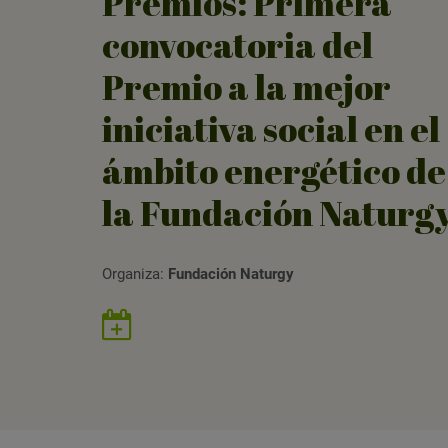
Premios: Primera
convocatoria del
Premio a la mejor
iniciativa social en el
ámbito energético de
la Fundación Naturg
Organiza:
Fundación Naturgy
Guardar
evento
en
Google
Calendar