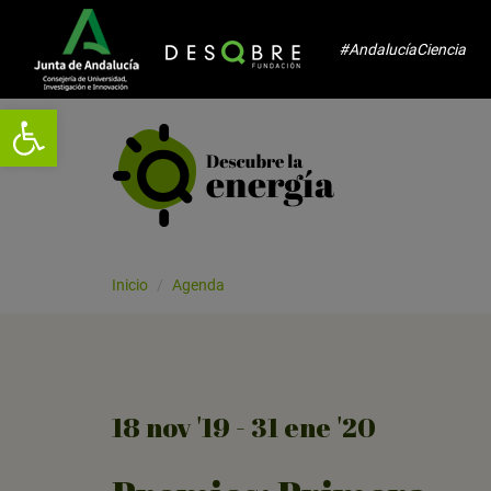
#AndalucíaCiencia
Abrir barra de herramientas
Inicio
Agenda
18
nov
'19 - 31
ene
'20