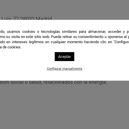
 Luis, 77 28033 Madrid.
do, usamos cookies o tecnologías similares para almacenar, acceder y p
a abierto la primera convocatoria del ‘Premio a la mejor 
mo su visita en este sitio web. Puede retirar su consentimiento u oponerse al
do en intereses legítimos en cualquier momento haciendo clic en "Configur
ue tendrá un doble objetivo: dar visibilidad a aquellas
ca de cookies.
stacan en el ámbito social vinculado a la energía, p
Aceptar
en este ámbito, para mejorar la calidad de vida de las pe
do con 60.000 euros, y además se otorgará un accésit d
Configurar manualmente
estinar íntegramente a proyectos ambientales, de educa
ión social o salud, relacionados con la energía.