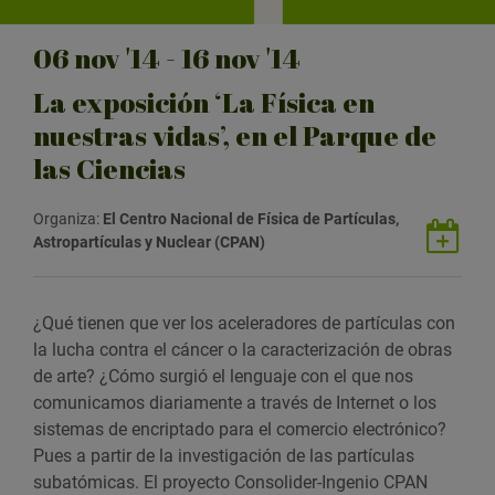
06
nov
'14 - 16
nov
'14
La exposición ‘La Física en
nuestras vidas’, en el Parque de
las Ciencias
Organiza:
El Centro Nacional de Física de Partículas,
G
Astropartículas y Nuclear (CPAN)
u
a
r
¿Qué tienen que ver los aceleradores de partículas con
d
la lucha contra el cáncer o la caracterización de obras
a
de arte? ¿Cómo surgió el lenguaje con el que nos
r
comunicamos diariamente a través de Internet o los
e
sistemas de encriptado para el comercio electrónico?
v
Pues a partir de la investigación de las partículas
e
subatómicas. El proyecto Consolider-Ingenio CPAN