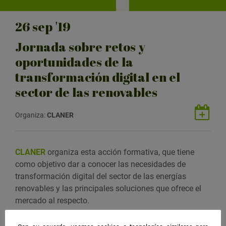
26
sep
'19
Jornada sobre retos y
oportunidades de la
transformación digital en el
sector de las renovables
G
Organiza:
CLANER
u
a
r
CLANER
organiza esta acción formativa, que tiene
d
como objetivo dar a conocer las necesidades de
a
transformación digital del sector de las energías
r
renovables y las principales soluciones que ofrece el
e
mercado al respecto.
v
e
Organiza