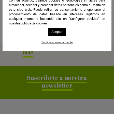
Con su acuerdo, usamos cookies o tecnologías similares para
n
CLANER
almacenar, acceder y procesar datos personales como su visita en
t
este sitio web. Puede retirar su consentimiento u oponerse al
Más información
procesamiento de datos basado en intereses legítimos en
o
cualquier momento haciendo clic en "Configurar cookies" en
En
este enlace
e
nuestra política de cookies.
n
Compartir
Aceptar
G
o
Configurar manualmente
o
más
g
l
e
C
Suscríbete a nuestra
a
l
newsletter
e
n
d
a
r