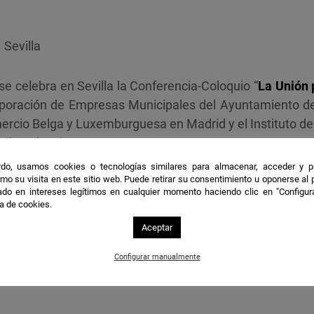
 Sevilla
e celebra en Sevilla la Conferencia-Coloquio “
La Unión 
poración de Empresas Municipales del Ayuntamiento de 
rcio Belga y Luxemburguesa en Madrid y el Instituto de
a de Valencia.
do, usamos cookies o tecnologías similares para almacenar, acceder y p
mo su visita en este sitio web. Puede retirar su consentimiento u oponerse al
financiada por la Representación de la Comisión Euro
do en intereses legítimos en cualquier momento haciendo clic en "Configur
 tres conferencias sobre la Política Energética de la
ca de cookies.
illa, Madrid y Valencia.
Aceptar
Configurar manualmente