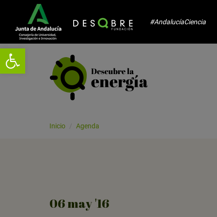
#AndalucíaCiencia
Abrir barra de herramientas
Inicio
Agenda
06
may
'16