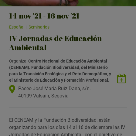
14
nov
'21 - 16
nov
'21
España
|
Seminarios
IV Jornadas de Educación
Ambiental
Organiza:
Centro Nacional de Educación Ambiental
(CENEAM). Fundación Biodiversidad, del Ministerio
para la Transición Ecológica y el Reto Demográfico, y
G
el Ministerio de Educación y Formación Profesional.
u
U
Paseo José María Ruiz Dana
, s/n.
a
b
40109
Valsaín
,
Segovia
r
i
d
c
a
a
El CENEAM y la Fundación Biodiversidad, están
r
c
organizando para los días 14 al 16 de diciembre las IV
e
i
Jornadas de Educación Ambiental, con el objetivo de
v