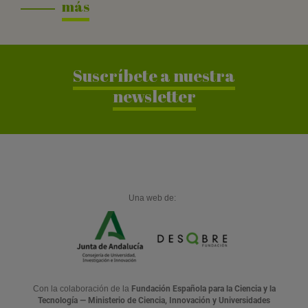
más
a
r
Suscríbete a nuestra
newsletter
Una web de:
Con la colaboración de la
Fundación Española para la Ciencia y la
Tecnología — Ministerio de Ciencia, Innovación y Universidades