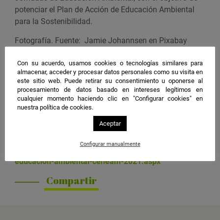
ó
potenciar el Plan de Acción de Educación Ambiental
e
n
para la Sostenibilidad.
n
t
Fotografía. Fuente: Jamie Johannsen en Pixabay
o
e
Organiza
Con su acuerdo, usamos cookies o tecnologías similares para
n
Centro Nacional de Educación Ambiental (CENEAM).
almacenar, acceder y procesar datos personales como su visita en
este sitio web. Puede retirar su consentimiento u oponerse al
G
Fundación Biodiversidad, del Ministerio para la
procesamiento de datos basado en intereses legítimos en
o
Transición Ecológica y el Reto Demográfico, y el
cualquier momento haciendo clic en "Configurar cookies" en
o
Ministerio de Educación y Formación Profesional.
nuestra política de cookies.
g
Aceptar
Más información
l
https://www.miteco.gob.es/es/ceneam/carpeta-
e
Configurar manualmente
informativa-del-ceneam/novedades/jornadas-
C
educacion-ambiental-ceneam-2021.aspx
a
l
Compartir
e
n
d