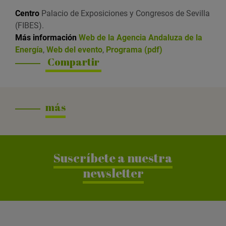
r
Centro
Palacio de Exposiciones y Congresos de Sevilla
(FIBES).
Más información
Web de la Agencia Andaluza de la
Energía
,
Web del evento
,
Programa (pdf)
Compartir
más
Suscríbete a nuestra
newsletter