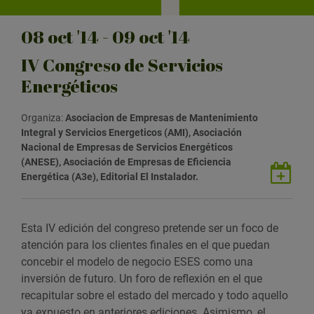
08
oct
'14 - 09
oct
'14
IV Congreso de Servicios
Energéticos
Organiza:
Asociacion de Empresas de Mantenimiento
Integral y Servicios Energeticos (AMI), Asociación
Nacional de Empresas de Servicios Energéticos
(ANESE), Asociación de Empresas de Eficiencia
G
Energética (A3e), Editorial El Instalador.
u
a
r
Esta IV edición del congreso pretende ser un foco de
d
atención para los clientes finales en el que puedan
a
concebir el modelo de negocio ESES como una
r
inversión de futuro. Un foro de reflexión en el que
e
recapitular sobre el estado del mercado y todo aquello
v
ya expuesto en anteriores ediciones. Asimismo, el