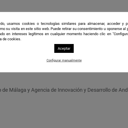
 y Congresos de Málaga. Av. de José Ortega y Gasset, 2
do, usamos cookies o tecnologías similares para almacenar, acceder y p
mo su visita en este sitio web. Puede retirar su consentimiento u oponerse al
do en intereses legítimos en cualquier momento haciendo clic en "Configur
internacional dedicado a poner en común las tecnol
ca de cookies.
e, autónoma, conectada y no tripulada por tierra, ma
Aceptar
este motivo el encuentro tiene un carácter transversal y m
eden establecer sinergias, realizar contactos, encon
Configurar manualmente
últimas tendencias en estos sectores.
e Málaga y Agencia de Innovación y Desarrollo de Anda