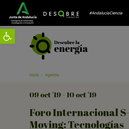
#AndalucíaCiencia
Abrir barra de herramientas
Inicio
Agenda
09
oct
'19 - 10
oct
'19
Foro Internacional S
Moving: Tecnologías