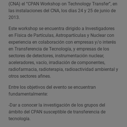
n
(CNA) el “CPAN Workshop on Technology Transfer”, en
n
las instalaciones del CNA, los días 24 y 25 de junio de
t
2013.
o
e
Este workshop se encuentra dirigido a Investigadores
n
en Física de Partículas, Astropartículas y Nuclear con
G
experiencia en colaboración con empresas y/o interés
o
en Transferencia de Tecnología, y empresas de los
o
sectores de detectores, instrumentación nuclear,
g
aceleradores, vacío, irradiación de componentes,
l
radiofarmacia, radioterapia, radioactividad ambiental y
e
otros sectores afines.
C
Entre los objetivos del evento se encuentran
a
fundamentalmente:
l
e
-Dar a conocer la investigación de los grupos del
n
ámbito del CPAN susceptible de transferencia de
d
tecnología.
a