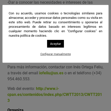
r
-Dar a conocer las necesidades e intereses de las
empresas del sector. Dar a conocer las experiencias de
Con su acuerdo, usamos cookies o tecnologías similares para
patentes y empresas spin-off en el ámbito del CPAN.
almacenar, acceder y procesar datos personales como su visita en
este sitio web. Puede retirar su consentimiento u oponerse al
-Promover la colaboración entre las empresas y los
procesamiento de datos basado en intereses legítimos en
grupos de investigación.
cualquier momento haciendo clic en "Configurar cookies" en
nuestra política de cookies.
El envío de contribuciones se efectuará hasta el 1 de
Aceptar
mayo de 2013 a través de la
web:
http://indico.ific.uv.es/indico/conferenceDisplay.
Configurar manualmente
py?confId=744
Para más información, contactar con Inés Ortega Feliu,
a través del email
iofeliu@us.es
o en el teléfono (+34)
954.460.553.
Web del evento:
http://www.i-
cpan.es/contenidos/index.php/CWTT2013/CWTT201
3
Organiza