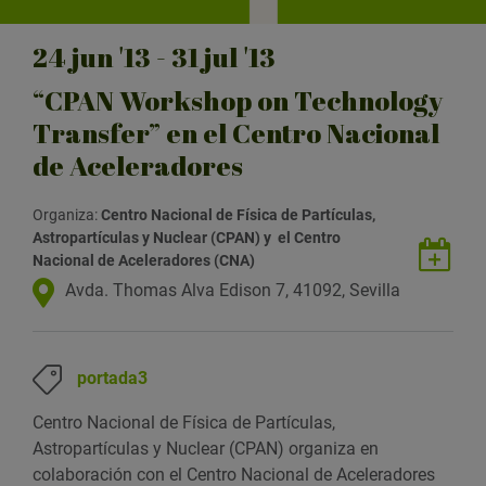
24
jun
'13 - 31
jul
'13
“CPAN Workshop on Technology
Transfer” en el Centro Nacional
de Aceleradores
Organiza:
Centro Nacional de Física de Partículas,
Astropartículas y Nuclear (
CPAN) y
el Centro
G
Nacional de Aceleradores (CNA)
u
U
Avda. Thomas Alva Edison 7, 41092, Sevilla
a
b
r
i
d
c
portada3
a
a
r
c
Centro Nacional de Física de Partículas,
e
i
Astropartículas y Nuclear (CPAN) organiza en
v
ó
colaboración con el Centro Nacional de Aceleradores
e