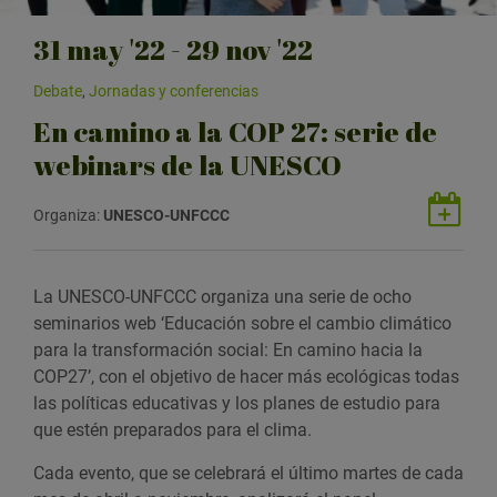
31
may
'22 - 29
nov
'22
Debate
,
Jornadas y conferencias
En camino a la COP 27: serie de
webinars de la UNESCO
G
Organiza:
UNESCO-UNFCCC
u
a
r
La UNESCO-UNFCCC organiza una serie de ocho
d
seminarios web ‘Educación sobre el cambio climático
a
para la transformación social: En camino hacia la
r
COP27’, con el objetivo de hacer más ecológicas todas
e
las políticas educativas y los planes de estudio para
v
que estén preparados para el clima.
e
n
Cada evento, que se celebrará el último martes de cada