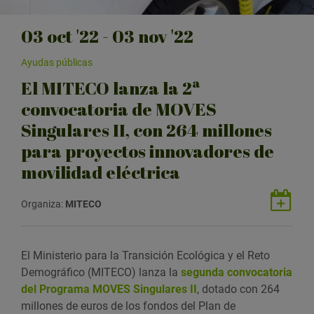
03
oct
'22 - 03
nov
'22
Ayudas públicas
El MITECO lanza la 2ª
convocatoria de MOVES
Singulares II, con 264 millones
para proyectos innovadores de
movilidad eléctrica
G
Organiza:
MITECO
u
a
r
El Ministerio para la Transición Ecológica y el Reto
d
Demográfico (MITECO) lanza la
segunda convocatoria
a
del Programa MOVES Singulares II
, dotado con 264
r
millones de euros de los fondos del Plan de