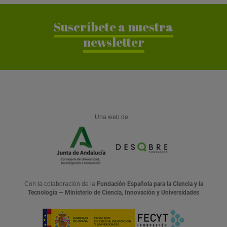
a
r
Suscríbete a nuestra
newsletter
Una web de:
Con la colaboración de la
Fundación Española para la Ciencia y la
Tecnología — Ministerio de Ciencia, Innovación y Universidades