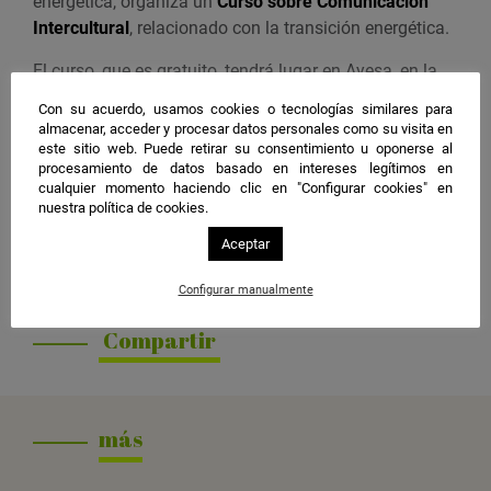
v
energética, organiza un
Curso sobre Comunicación
ó
e
Intercultural
, relacionado con la transición energética.
n
n
El curso, que es gratuito, tendrá lugar en Ayesa, en la
t
Isla de la Cartuja, durante los días 4 y 5 de noviembre.
o
Con su acuerdo, usamos cookies o tecnologías similares para
Este evento está dirigido a profesionales de la
almacenar, acceder y procesar datos personales como su visita en
e
enseñanza, trabajadores del sector energético,
este sitio web. Puede retirar su consentimiento u oponerse al
n
procesamiento de datos basado en intereses legítimos en
extrabajadores de la minería y personas interesadas en
G
cualquier momento haciendo clic en "Configurar cookies" en
mejorar sus competencias de comunicación
nuestra política de cookies.
o
intercultural.
o
Aceptar
g
Organiza
l
Configurar manualmente
DEMANDS
e
Compartir
C
a
l
e
más
n
d