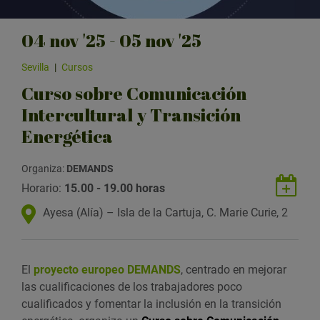
04
nov
'25 - 05
nov
'25
Sevilla
|
Cursos
Curso sobre Comunicación
Intercultural y Transición
Energética
Organiza:
DEMANDS
G
Horario:
15.00 - 19.00 horas
u
U
Ayesa (Alía) – Isla de la Cartuja, C. Marie Curie, 2
a
b
r
i
d
c
a
El
proyecto europeo DEMANDS
, centrado en mejorar
a
r
las cualificaciones de los trabajadores poco
c
e
cualificados y fomentar la inclusión en la transición
i