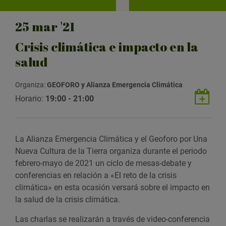
25
mar
'21
Crisis climática e impacto en la
salud
Organiza:
GEOFORO y Alianza Emergencia Climática
G
Horario:
19:00 - 21:00
u
a
r
La Alianza Emergencia Climática y el Geoforo por Una
d
Nueva Cultura de la Tierra organiza durante el periodo
a
febrero-mayo de 2021 un ciclo de mesas-debate y
r
conferencias en relación a «El reto de la crisis
e
climática» en esta ocasión versará sobre el impacto en
v
la salud de la crisis climática.
e
n
Las charlas se realizarán a través de video-conferencia