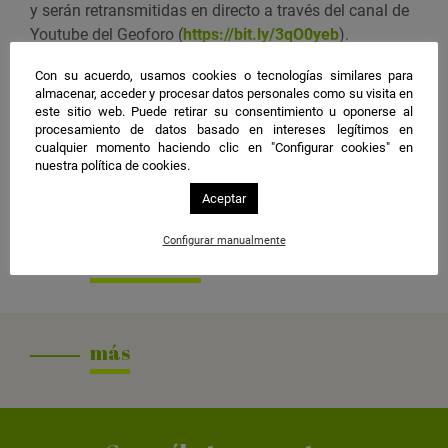
t
y serán retransmitidas en directo a través del canal de
o
Youtube del Geoforo (
https://bit.ly/3qO0yeb
).
e
Organiza
n
Con su acuerdo, usamos cookies o tecnologías similares para
almacenar, acceder y procesar datos personales como su visita en
GEOFORO y Alianza Emergencia Climática
G
este sitio web. Puede retirar su consentimiento u oponerse al
o
procesamiento de datos basado en intereses legítimos en
Ponente
o
cualquier momento haciendo clic en "Configurar cookies" en
Jesús de la Osa Tomás y Julio Díaz Jiménez
nuestra política de cookies.
g
l
Más información
Aceptar
e
Inscripción
aquí
Configurar manualmente
C
Compartir
a
l
e
n
más
d
a
r