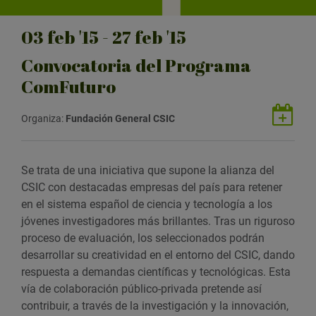
03
feb
'15 - 27
feb
'15
Convocatoria del Programa
ComFuturo
G
Organiza:
Fundación General CSIC
u
a
r
Se trata de una iniciativa que supone la alianza del
d
CSIC con destacadas empresas del país para retener
a
en el sistema español de ciencia y tecnología a los
r
jóvenes investigadores más brillantes. Tras un riguroso
e
proceso de evaluación, los seleccionados podrán
v
desarrollar su creatividad en el entorno del CSIC, dando
e
respuesta a demandas científicas y tecnológicas. Esta
n
vía de colaboración público‐privada pretende así
t
contribuir, a través de la investigación y la innovación,
o