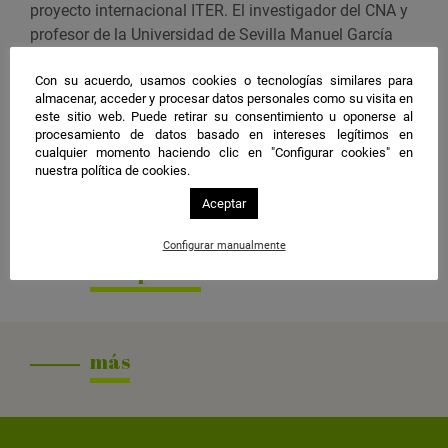
proyecto internacional ITER. El investigador del CNA y
e
profesor de la Universidad de Sevilla Manuel García
n
Muñoz será el encargado de impartirla.
t
Con su acuerdo, usamos cookies o tecnologías similares para
o
La entrada a la charla será libre hasta completar aforo.
almacenar, acceder y procesar datos personales como su visita en
e
este sitio web. Puede retirar su consentimiento u oponerse al
procesamiento de datos basado en intereses legítimos en
Organiza
n
cualquier momento haciendo clic en "Configurar cookies" en
Centro Nacional de Aceleradores (Universidad de
G
nuestra política de cookies.
Sevilla, Junta de Andalucía y CSIC), Unidad de Cultura
o
Aceptar
Científica y de la Innovación (UCC+i)
o
g
Centro
Casa de la Ciencia
Configurar manualmente
l
Compartir
e
C
a
l
más
e
n
d