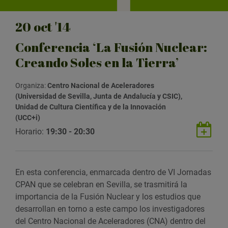
20
oct
'14
Conferencia ‘La Fusión Nuclear:
Creando Soles en la Tierra’
Organiza:
Centro Nacional de Aceleradores
(Universidad de Sevilla, Junta de Andalucía y CSIC),
Unidad de Cultura Científica y de la Innovación
(UCC+i)
G
Horario:
19:30 - 20:30
u
a
r
En esta conferencia, enmarcada dentro de VI Jornadas
d
CPAN que se celebran en Sevilla, se trasmitirá la
a
importancia de la Fusión Nuclear y los estudios que
r
desarrollan en torno a este campo los investigadores
e
del Centro Nacional de Aceleradores (CNA) dentro del
v