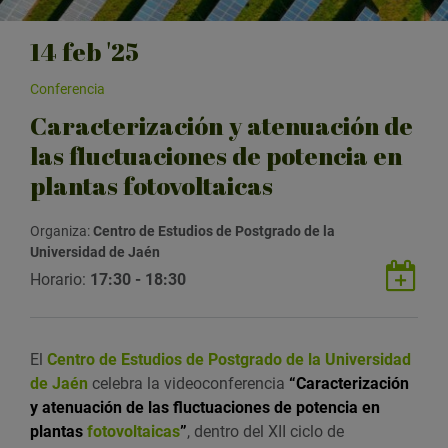
14
feb
'25
Conferencia
Caracterización y atenuación de
las fluctuaciones de potencia en
plantas fotovoltaicas
Organiza:
Centro de Estudios de Postgrado de la
Universidad de Jaén
G
Horario:
17:30 - 18:30
u
a
r
El
Centro de Estudios de Postgrado de la Universidad
d
de Jaén
celebra la videoconferencia
“
Caracterización
a
y atenuación de las fluctuaciones de potencia en
r
plantas
fotovoltaicas
”
, dentro del XII ciclo de
e