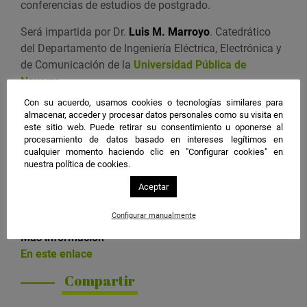
conferencias de estudios de postgrado.
v
e
Será impartida por
Dr.
Luis M. Marroyo
. Catedrático
n
del Departamento de Ingeniería Eléctrica, Electrónica y
t
de Comunicación de la
Universidad Pública de
o
Navarra.
e
Con su acuerdo, usamos cookies o tecnologías similares para
Imagen:
Planta fotovoltaica. Fuente:
Pexels
n
almacenar, acceder y procesar datos personales como su visita en
G
este sitio web. Puede retirar su consentimiento u oponerse al
Organiza
procesamiento de datos basado en intereses legítimos en
o
Centro de Estudios de Postgrado de la Universidad de
cualquier momento haciendo clic en "Configurar cookies" en
o
nuestra política de cookies.
Jaén
g
Aceptar
l
Inscripción
e
https://meet.google.com/gjf-arwv-tpe
Configurar manualmente
C
Más información
a
En este enlace
l
e
Compartir
n