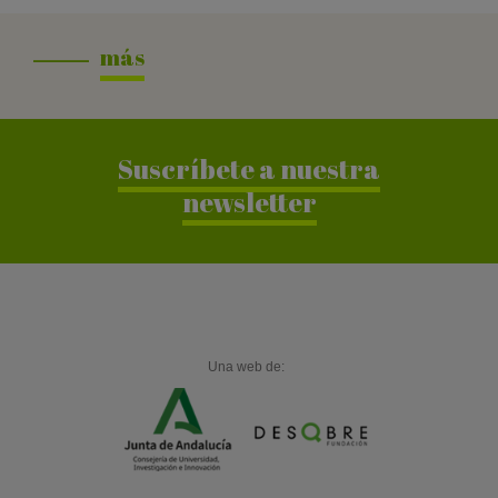
d
a
más
r
Suscríbete a nuestra
newsletter
Una web de: