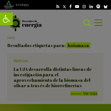
Abrir barra de herramientas
Abrir
menú
scar
Inicio
Resultados etiquetas para:
boiomasa
Noticias
La UJA desarrolla distintas líneas de
investigación para el
aprovechamiento de la biomasa del
olivar a través de biorrefinerías
Ver más