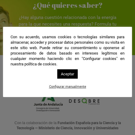
¿Qué quieres saber?
¿Hay alguna cuestión relacionada con la energía
para la que necesites una respuesta? Formula tu
pregunta y nos pondremos manos a la obra.
Con su acuerdo, usamos cookies o tecnologías similares para
formula tu pregunta
almacenar, acceder y procesar datos personales como su visita en
este sitio web. Puede retirar su consentimiento u oponerse al
procesamiento de datos basado en intereses legítimos en
cualquier momento haciendo clic en "Configurar cookies" en
nuestra política de cookies.
Aceptar
Una web de:
Configurar manualmente
Con la colaboración de la
Fundación Española para la Ciencia y la
Tecnología — Ministerio de Ciencia, Innovación y Universidades