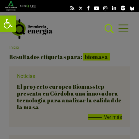
Abrir barra de herramientas
Abrir
menú
scar
Inicio
Resultados etiquetas para:
biomasa
Noticias
El proyecto europeo Biomasstep
presenta en Córdoba una innovadora
tecnología para analizar la calidad de
la masa
Ver más