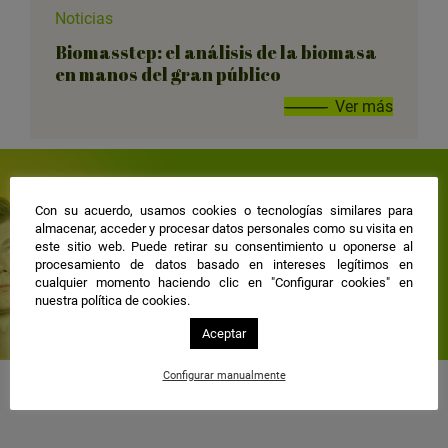
Noticias
Biomasstep: el análisis de la biomasa
en manos del gran público
Ver más
¿Qué quieres saber?
Con su acuerdo, usamos cookies o tecnologías similares para
almacenar, acceder y procesar datos personales como su visita en
¿Hay alguna cuestión relacionada con la energía
este sitio web. Puede retirar su consentimiento u oponerse al
para la que necesites una respuesta? Formula tu
procesamiento de datos basado en intereses legítimos en
pregunta y nos pondremos manos a la obra.
cualquier momento haciendo clic en "Configurar cookies" en
nuestra política de cookies.
formula tu pregunta
Aceptar
Configurar manualmente