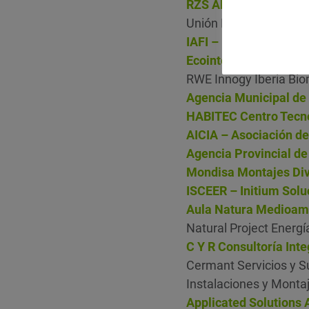
RZS Abogados y Ases
Unión Eólica Andaluza,
IAFI – Instituto Abier
Ecointegral Ingeniería,
RWE Innogy Iberia Bio
Agencia Municipal de 
HABITEC Centro Tecn
AICIA – Asociación de
Agencia Provincial de
Mondisa Montajes Div
ISCEER – Initium Solu
Aula Natura Medioamb
Natural Project Energí
C Y R Consultoría Inte
Cermant Servicios y Su
Instalaciones y Montaj
Applicated Solutions A