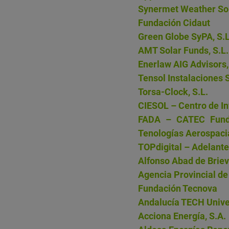
Synermet Weather Solu
Fundación Cidaut
Green Globe SyPA, S.L
AMT Solar Funds, S.L.
Enerlaw AIG Advisors,
Tensol Instalaciones S
Torsa-Clock, S.L.
CIESOL – Centro de In
FADA – CATEC Funda
Tenologías Aerospaci
TOPdigital – Adelante
Alfonso Abad de Brie
Agencia Provincial de
Fundación Tecnova
Andalucía TECH Unive
Acciona Energía, S.A.