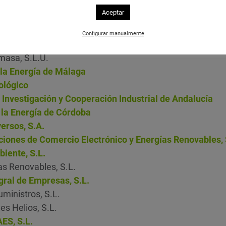
ores
Aceptar
 S.L.
to de Formación Interactiva
Configurar manualmente
 S.L.
masa, S.L.U.
la Energía de Málaga
ológico
 Investigación y Cooperación Industrial de Andalucía
 la Energía de Córdoba
ersos, S.A.
ciones de Comercio Electrónico y Energías Renovables, 
iente, S.L.
as Renovables, S.L.
gral de Empresas, S.L.
ministros, S.L.
es Helios, S.L.
ES, S.L.