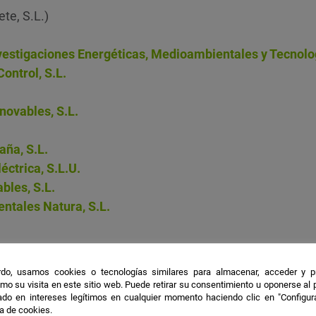
te, S.L.)
vestigaciones Energéticas, Medioambientales y Tecnolo
ontrol, S.L.
ovables, S.L.
ña, S.L.
éctrica, S.L.U.
bles, S.L.
ntales Natura, S.L.
iento Ingeniería, S.L.
do, usamos cookies o tecnologías similares para almacenar, acceder y p
esarrollo e Innovación, S.L.
mo su visita en este sitio web. Puede retirar su consentimiento u oponerse al
do en intereses legítimos en cualquier momento haciendo clic en "Configur
(Centro de Estudios Avanzados en Energía y Medio Ambi
ca de cookies.