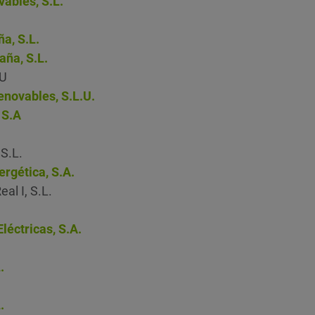
ables, S.L.
a, S.L.
ña, S.L.
.U
novables, S.L.U.
 S.A
 S.L.
ergética, S.A.
al I, S.L.
léctricas, S.A.
.
.