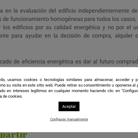
sa en la evaluación del edificio independientemente de
s de funcionamiento homogéneas para todos los casos,
r los edificios por su calidad energética y no por el 
ante para ayudar en la decisión de compra, alquiler o
ficado de eficiencia energética es dar al futuro compra
e costará calentar e iluminar su propiedad, y cuánto
CO2
e
do, usamos cookies o tecnologías similares para almacenar, acceder y p
mo su visita en este sitio web. Puede retirar su consentimiento u oponerse al
 energética. Fuente:
Pixabay
do en intereses legítimos en cualquier momento haciendo clic en "Configur
ca de cookies.
Aceptar
Configurar manualmente
partir