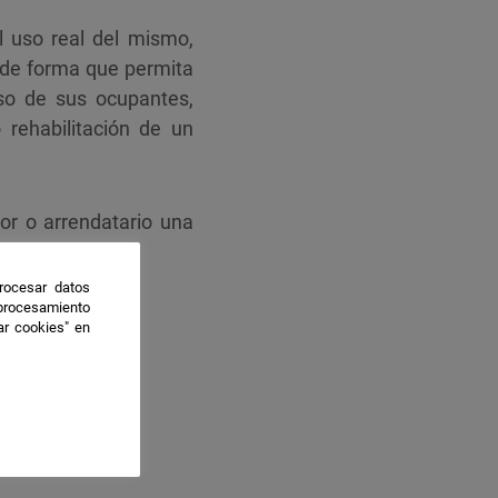
l uso real del mismo,
 de forma que permita
uso de sus ocupantes,
 rehabilitación de un
dor o arrendatario una
mite la misma.
rocesar datos
 procesamiento
ar cookies" en