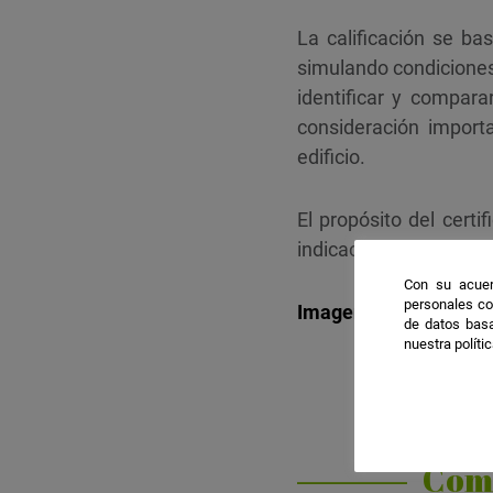
La calificación se ba
simulando condicione
identificar y compara
consideración import
edificio.
El propósito del certi
indicación de cuánto l
Con su acuer
personales co
Imagen 1.
Calificación
de datos basa
nuestra políti
Com