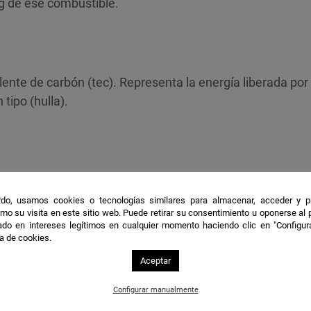
g de ese combustible.
ente de carbón (tec). Representa la energía liberada po
tipo (hulla).
ente de petróleo (tep). Equivale a la energía liberada en
de petróleo.
do, usamos cookies o tecnologías similares para almacenar, acceder y p
mo su visita en este sitio web. Puede retirar su consentimiento u oponerse al
do en intereses legítimos en cualquier momento haciendo clic en "Configur
ca de cookies.
Aceptar
en Pixabay
Configurar manualmente