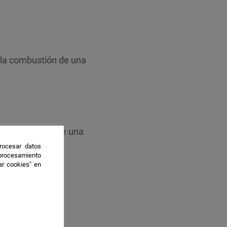
r la combustión de una
 la combustión de una
rocesar datos
 procesamiento
ar cookies" en