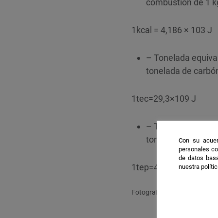
combustión de 1 k
1kcal = 4,186 × 103 J
– Tonelada equival
tonelada de carbón 
1tec=29,3×109 J
– Tonelada equival
tonelada de crudo 
Con su acuer
personales co
de datos basa
1tep=41,84×109 J
nuestra políti
Fotografía. Fuente: Bru-nO 