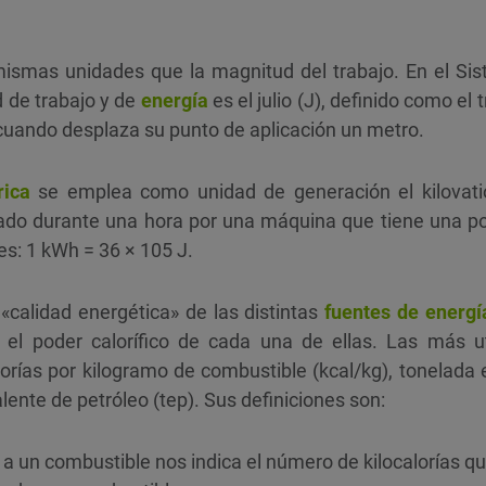
mismas unidades que la magnitud del trabajo. En el Sis
d de trabajo y de
energía
es el julio (J), definido como el 
cuando desplaza su punto de aplicación un metro.
rica
se emplea como unidad de generación el kilovatio
zado durante una hora por una máquina que tiene una po
es: 1 kWh = 36 × 105 J.
«calidad energética» de las distintas
fuentes de energí
el poder calorífico de cada una de ellas. Las más ut
lorías por kilogramo de combustible (kcal/kg), tonelada
lente de petróleo (tep). Sus definiciones son:
 a un combustible nos indica el número de kilocalorías q