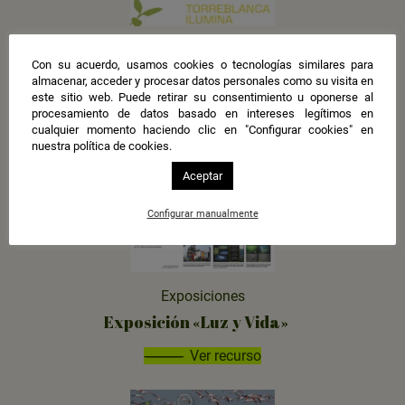
Recursos educativos
Con su acuerdo, usamos cookies o tecnologías similares para
Comunidad energética Torreblanca
almacenar, acceder y procesar datos personales como su visita en
Ilumina
este sitio web. Puede retirar su consentimiento u oponerse al
procesamiento de datos basado en intereses legítimos en
Ver recurso
cualquier momento haciendo clic en "Configurar cookies" en
nuestra política de cookies.
Aceptar
Configurar manualmente
Exposiciones
Exposición «Luz y Vida»
Ver recurso