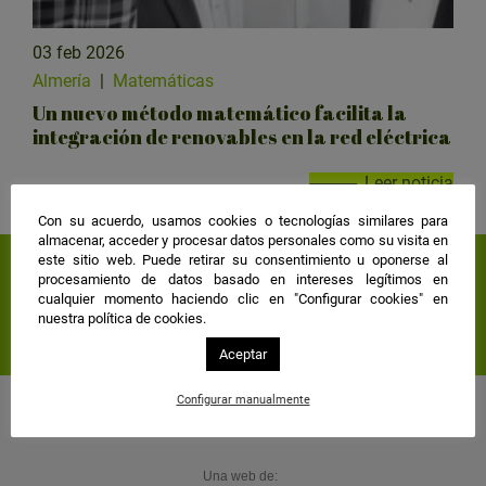
03 feb 2026
Almería
|
Matemáticas
Un nuevo método matemático facilita la
integración de renovables en la red eléctrica
Leer noticia
Con su acuerdo, usamos cookies o tecnologías similares para
almacenar, acceder y procesar datos personales como su visita en
este sitio web. Puede retirar su consentimiento u oponerse al
Suscríbete a nuestra
procesamiento de datos basado en intereses legítimos en
cualquier momento haciendo clic en "Configurar cookies" en
newsletter
nuestra política de cookies.
Aceptar
Configurar manualmente
Una web de: