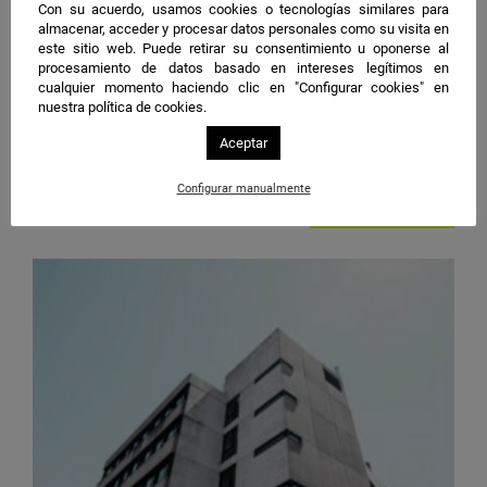
Con su acuerdo, usamos cookies o tecnologías similares para
almacenar, acceder y procesar datos personales como su visita en
este sitio web. Puede retirar su consentimiento u oponerse al
20 ene 2025
procesamiento de datos basado en intereses legítimos en
cualquier momento haciendo clic en "Configurar cookies" en
Jaén
|
Ingeniería Química
nuestra política de cookies.
Desarrollan un método rápido que emplea
Aceptar
microondas para transformar el alperujo
de oliva en biocombustible
Configurar manualmente
Leer noticia