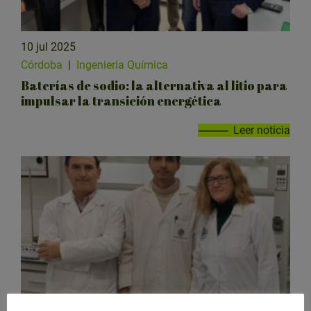
10 jul 2025
Córdoba
|
Ingeniería Química
Baterías de sodio: la alternativa al litio para
impulsar la transición energética
Leer noticia